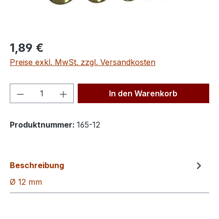
Regulärer Preis:
1,89 €
Preise exkl. MwSt. zzgl. Versandkosten
Produkt Anzahl: Gib den gewünschten We
In den Warenkorb
Produktnummer:
165-12
Beschreibung
Ø 12 mm