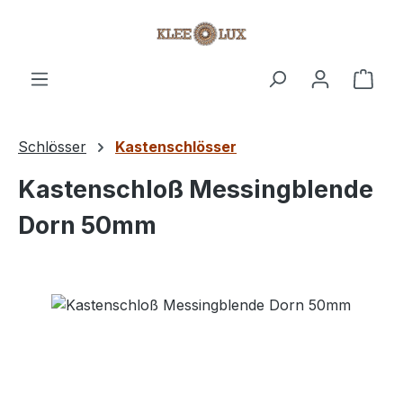
Zum Hauptinhalt springen
Ware
Schlösser
Kastenschlösser
Kastenschloß Messingblende
Dorn 50mm
Bildergalerie überspringen