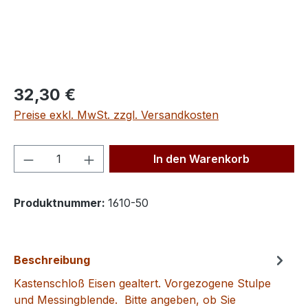
Regulärer Preis:
32,30 €
Preise exkl. MwSt. zzgl. Versandkosten
Produkt Anzahl: Gib den gewünschten We
In den Warenkorb
Produktnummer:
1610-50
Beschreibung
Kastenschloß Eisen gealtert. Vorgezogene Stulpe
und Messingblende. Bitte angeben, ob Sie