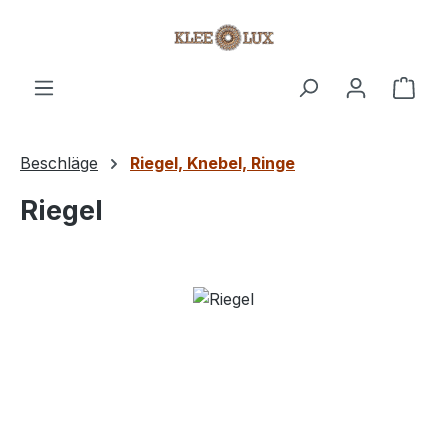
Zum Hauptinhalt springen
Ware
Beschläge
Riegel, Knebel, Ringe
Riegel
Bildergalerie überspringen