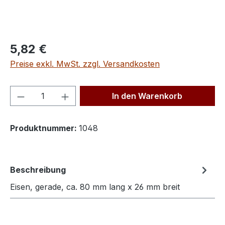
Regulärer Preis:
5,82 €
Preise exkl. MwSt. zzgl. Versandkosten
Produkt Anzahl: Gib den gewünschten We
In den Warenkorb
Produktnummer:
1048
Beschreibung
Eisen, gerade, ca. 80 mm lang x 26 mm breit