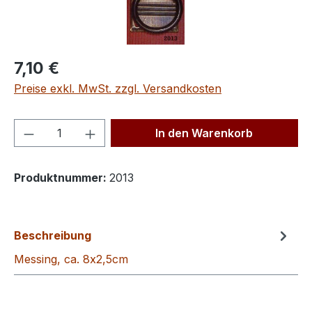
Regulärer Preis:
7,10 €
Preise exkl. MwSt. zzgl. Versandkosten
Produkt Anzahl: Gib den gewünschten We
In den Warenkorb
Produktnummer:
2013
Beschreibung
Messing, ca. 8x2,5cm