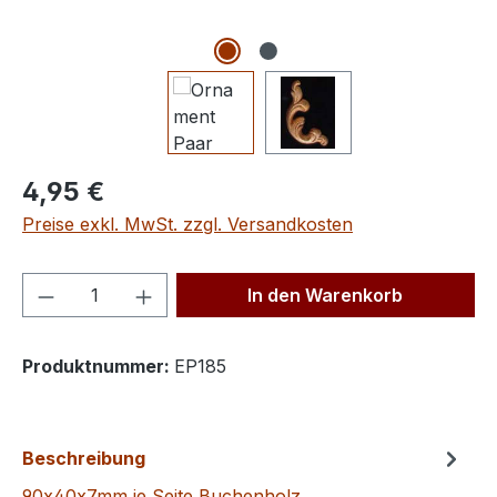
Regulärer Preis:
4,95 €
Preise exkl. MwSt. zzgl. Versandkosten
Produkt Anzahl: Gib den gewünschten We
In den Warenkorb
Produktnummer:
EP185
Beschreibung
90x40x7mm je Seite Buchenholz