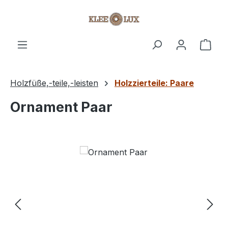
Zum Hauptinhalt springen
Ware
Holzfüße,-teile,-leisten
Holzzierteile: Paare
Ornament Paar
Bildergalerie überspringen