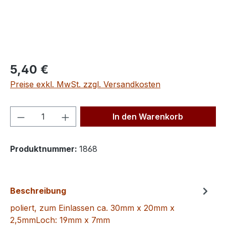
Regulärer Preis:
5,40 €
Preise exkl. MwSt. zzgl. Versandkosten
Produkt Anzahl: Gib den gewünschten We
In den Warenkorb
Produktnummer:
1868
Beschreibung
poliert, zum Einlassen ca. 30mm x 20mm x
2,5mmLoch: 19mm x 7mm