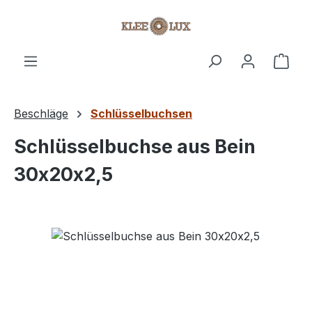
Zum Hauptinhalt springen
Ware
Beschläge
Schlüsselbuchsen
Schlüsselbuchse aus Bein
30x20x2,5
Bildergalerie überspringen