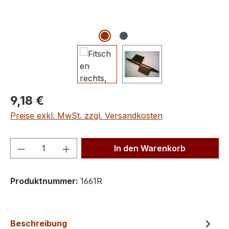
Regulärer Preis:
9,18 €
Preise exkl. MwSt. zzgl. Versandkosten
Produkt Anzahl: Gib den gewünschten We
In den Warenkorb
Produktnummer:
1661R
Beschreibung