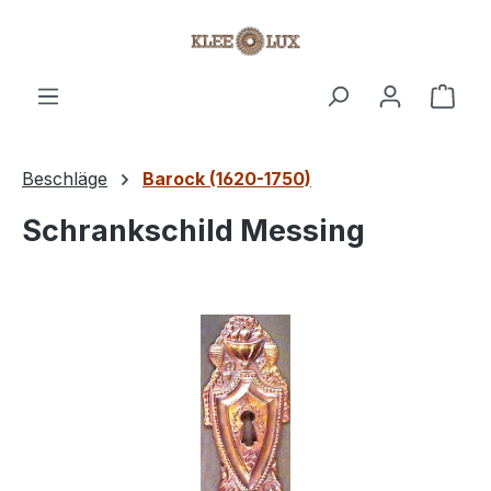
Zum Hauptinhalt springen
Ware
Beschläge
Barock (1620-1750)
Schrankschild Messing
Bildergalerie überspringen