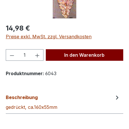
Regulärer Preis:
14,98 €
Preise exkl. MwSt. zzgl. Versandkosten
Produkt Anzahl: Gib den gewünschten We
In den Warenkorb
Produktnummer:
6043
Beschreibung
gedrückt, ca.160x55mm