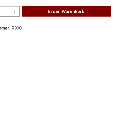
 Anzahl: Gib den gewünschten Wert ein 
In den Warenkorb
mmer:
R390