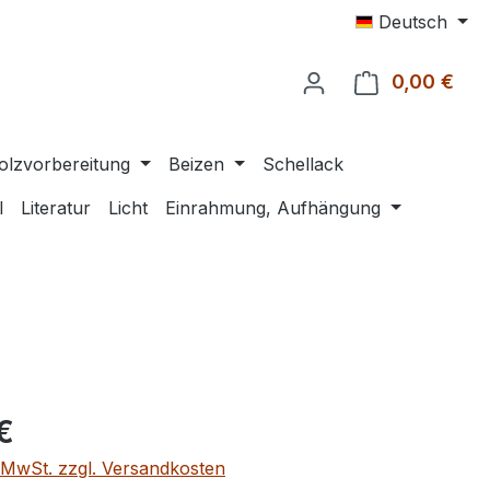
Deutsch
0,00 €
Ware
olzvorbereitung
Beizen
Schellack
l
Literatur
Licht
Einrahmung, Aufhängung
eis:
€
. MwSt. zzgl. Versandkosten