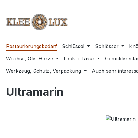
m Hauptinhalt springen
Zur Suche springen
Zur Hauptnavigation springen
Restaurierungsbedarf
Schlüssel
Schlösser
Knö
Wachse, Öle, Harze
Lack + Lasur
Gemälderesta
Werkzeug, Schutz, Verpackung
Auch sehr interessa
Ultramarin
Bildergalerie überspringen