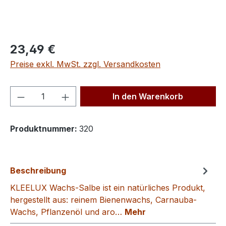
Regulärer Preis:
23,49 €
Preise exkl. MwSt. zzgl. Versandkosten
Produkt Anzahl: Gib den gewünschten We
In den Warenkorb
Produktnummer:
320
Beschreibung
KLEELUX Wachs-Salbe ist ein natürliches Produkt,
hergestellt aus: reinem Bienenwachs, Carnauba-
Wachs, Pflanzenöl und aro…
Mehr