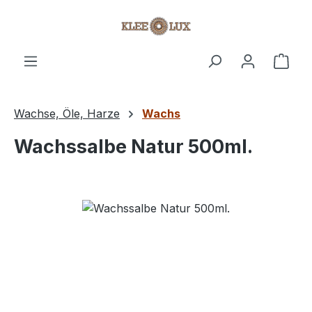
Zum Hauptinhalt springen
Ware
Wachse, Öle, Harze
Wachs
Wachssalbe Natur 500ml.
Bildergalerie überspringen