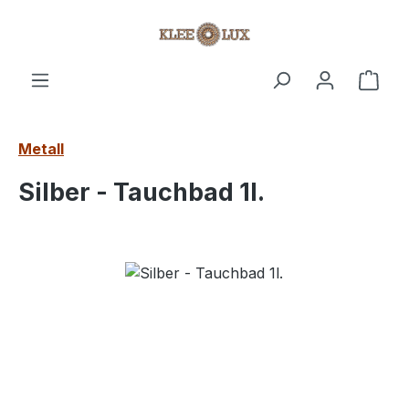
Zum Hauptinhalt springen
Ware
Metall
Silber - Tauchbad 1l.
Bildergalerie überspringen