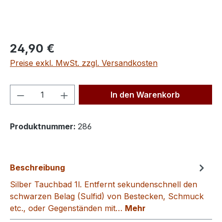
Regulärer Preis:
24,90 €
Preise exkl. MwSt. zzgl. Versandkosten
Produkt Anzahl: Gib den gewünschten We
In den Warenkorb
Produktnummer:
286
Beschreibung
Silber Tauchbad 1l. Entfernt sekundenschnell den
schwarzen Belag (Sulfid) von Bestecken, Schmuck
etc., oder Gegenständen mit…
Mehr