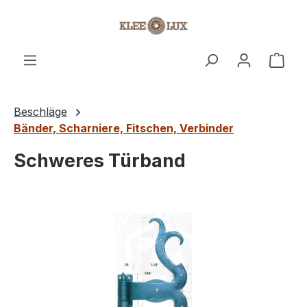
Zum Hauptinhalt springen
Ware
Beschläge
Bänder, Scharniere, Fitschen, Verbinder
Schweres Türband
Bildergalerie überspringen