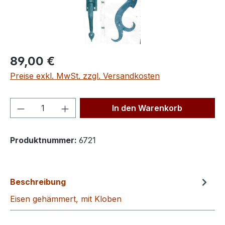
Regulärer Preis:
89,00 €
Preise exkl. MwSt. zzgl. Versandkosten
Produkt Anzahl: Gib den gewünschten We
In den Warenkorb
Produktnummer:
6721
Beschreibung
Eisen gehämmert, mit Kloben