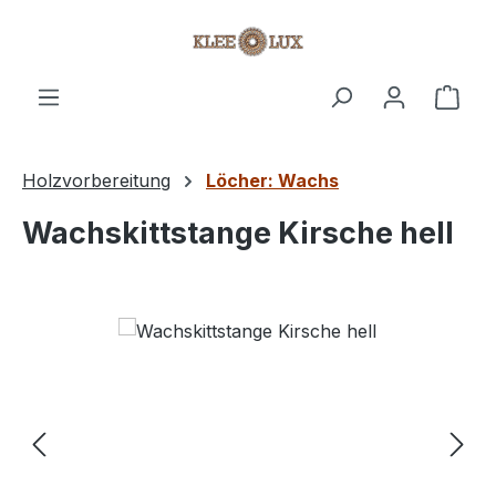
Zum Hauptinhalt springen
Ware
Holzvorbereitung
Löcher: Wachs
Wachskittstange Kirsche hell
Bildergalerie überspringen