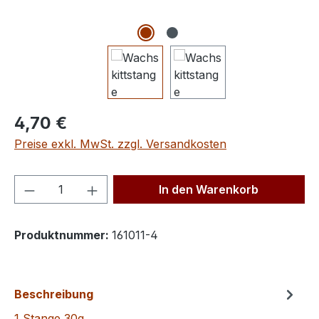
Regulärer Preis:
4,70 €
Preise exkl. MwSt. zzgl. Versandkosten
Produkt Anzahl: Gib den gewünschten We
In den Warenkorb
Produktnummer:
161011-4
Beschreibung
1 Stange 30g