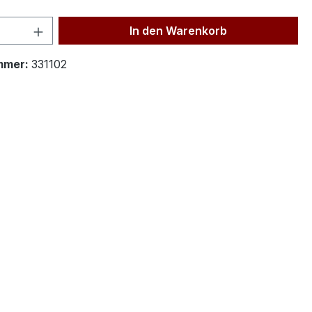
 Anzahl: Gib den gewünschten Wert ein 
In den Warenkorb
mmer:
331102