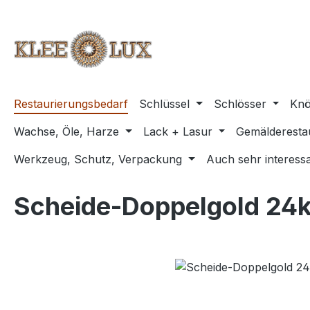
m Hauptinhalt springen
Zur Suche springen
Zur Hauptnavigation springen
Restaurierungsbedarf
Schlüssel
Schlösser
Knö
Wachse, Öle, Harze
Lack + Lasur
Gemälderesta
Werkzeug, Schutz, Verpackung
Auch sehr interessa
Scheide-Doppelgold 24k
Bildergalerie überspringen