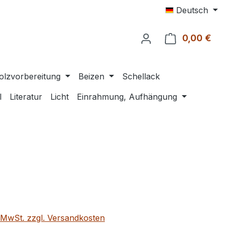
Deutsch
0,00 €
Ware
olzvorbereitung
Beizen
Schellack
l
Literatur
Licht
Einrahmung, Aufhängung
eis:
. MwSt. zzgl. Versandkosten