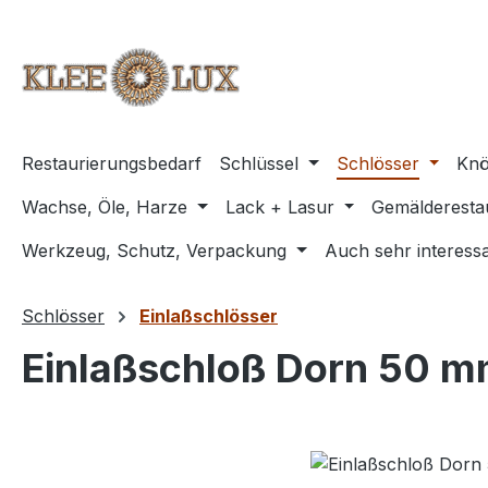
m Hauptinhalt springen
Zur Suche springen
Zur Hauptnavigation springen
Restaurierungsbedarf
Schlüssel
Schlösser
Knö
Wachse, Öle, Harze
Lack + Lasur
Gemälderesta
Werkzeug, Schutz, Verpackung
Auch sehr interessa
Schlösser
Einlaßschlösser
Einlaßschloß Dorn 50 
Bildergalerie überspringen