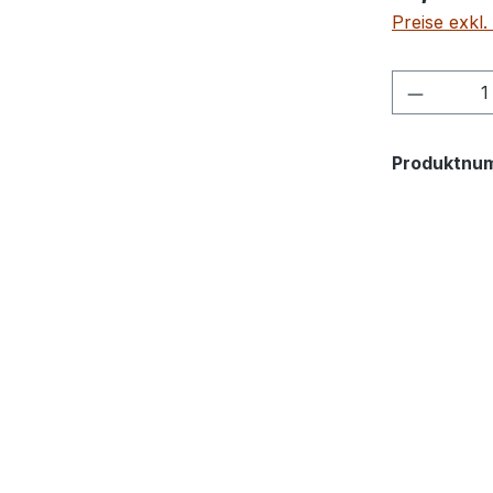
Preise exkl
Produkt
Produktnu