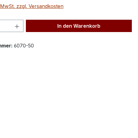
. MwSt. zzgl. Versandkosten
 Anzahl: Gib den gewünschten Wert ein 
In den Warenkorb
mmer:
6070-50