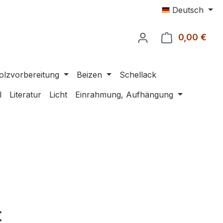
Deutsch
0,00 €
Ware
olzvorbereitung
Beizen
Schellack
l
Literatur
Licht
Einrahmung, Aufhängung
eis:
€