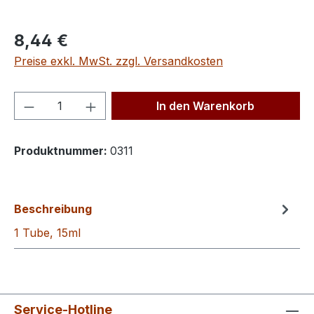
Regulärer Preis:
8,44 €
Preise exkl. MwSt. zzgl. Versandkosten
Produkt Anzahl: Gib den gewünschten We
In den Warenkorb
Produktnummer:
0311
Beschreibung
1 Tube, 15ml
Service-Hotline