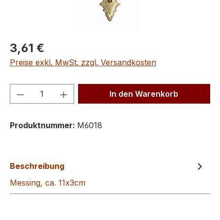
Regulärer Preis:
3,61 €
Preise exkl. MwSt. zzgl. Versandkosten
Produkt Anzahl: Gib den gewünschten We
In den Warenkorb
Produktnummer:
M6018
Beschreibung
Messing, ca. 11x3cm