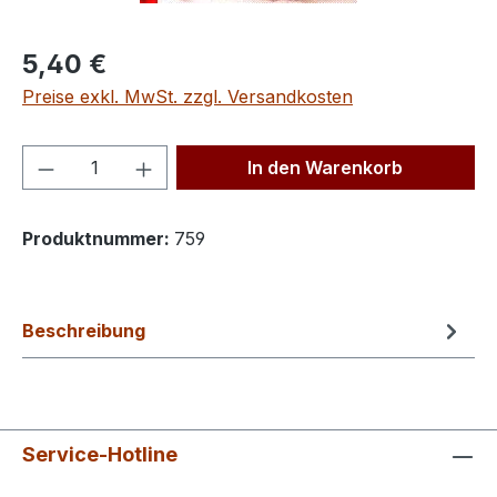
Regulärer Preis:
5,40 €
Preise exkl. MwSt. zzgl. Versandkosten
Produkt Anzahl: Gib den gewünschten We
In den Warenkorb
Produktnummer:
759
Beschreibung
Service-Hotline