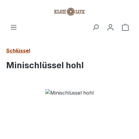
Zum Hauptinhalt springen
Ware
Schlüssel
Minischlüssel hohl
Bildergalerie überspringen