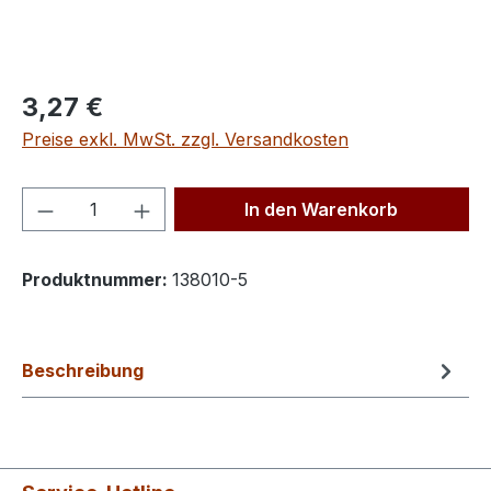
Regulärer Preis:
3,27 €
Preise exkl. MwSt. zzgl. Versandkosten
Produkt Anzahl: Gib den gewünschten We
In den Warenkorb
Produktnummer:
138010-5
Beschreibung