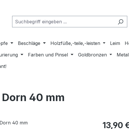
pfe
Beschläge
Holzfüße,-teile,-leisten
Leim
H
urierung
Farben und Pinsel
Goldbronzen
Metal
nt!
ß Dorn 40 mm
Regulärer Pr
13,90 