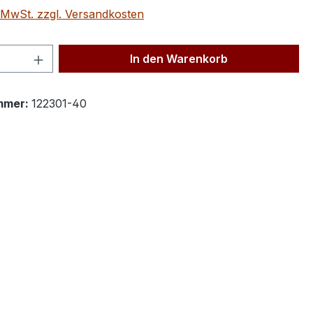
. MwSt. zzgl. Versandkosten
 Anzahl: Gib den gewünschten Wert ein 
In den Warenkorb
mmer:
122301-40