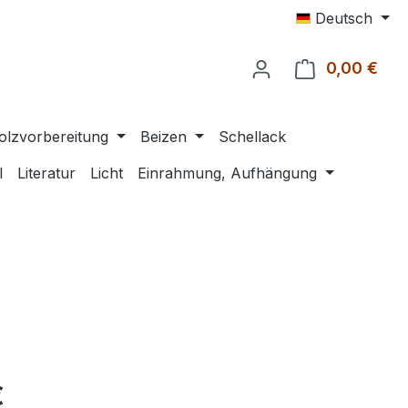
Deutsch
0,00 €
Ware
olzvorbereitung
Beizen
Schellack
l
Literatur
Licht
Einrahmung, Aufhängung
eis:
€