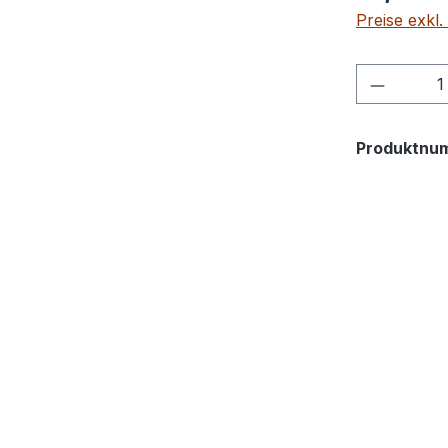
Preise exkl
Produkt
Produktnu