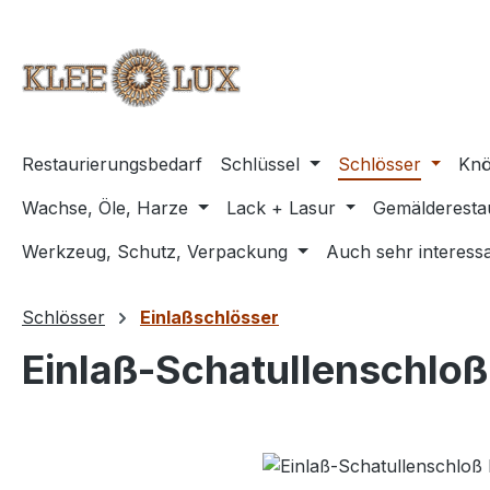
m Hauptinhalt springen
Zur Suche springen
Zur Hauptnavigation springen
Restaurierungsbedarf
Schlüssel
Schlösser
Knö
Wachse, Öle, Harze
Lack + Lasur
Gemälderesta
Werkzeug, Schutz, Verpackung
Auch sehr interessa
Schlösser
Einlaßschlösser
Einlaß-Schatullenschlo
Bildergalerie überspringen