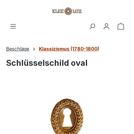
Zum Hauptinhalt springen
Ware
Beschläge
Klassizismus (1780-1800)
Schlüsselschild oval
Bildergalerie überspringen