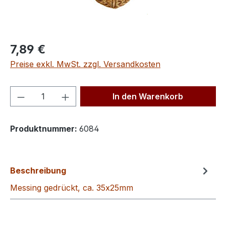
Regulärer Preis:
7,89 €
Preise exkl. MwSt. zzgl. Versandkosten
Produkt Anzahl: Gib den gewünschten We
In den Warenkorb
Produktnummer:
6084
Beschreibung
Messing gedrückt, ca. 35x25mm