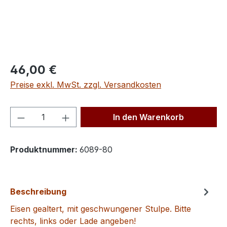
Regulärer Preis:
46,00 €
Preise exkl. MwSt. zzgl. Versandkosten
Produkt Anzahl: Gib den gewünschten We
In den Warenkorb
Produktnummer:
6089-80
Beschreibung
Eisen gealtert, mit geschwungener Stulpe. Bitte
rechts, links oder Lade angeben!