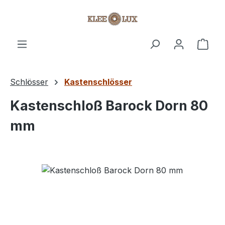
Zum Hauptinhalt springen
Ware
Schlösser
Kastenschlösser
Kastenschloß Barock Dorn 80
mm
Bildergalerie überspringen