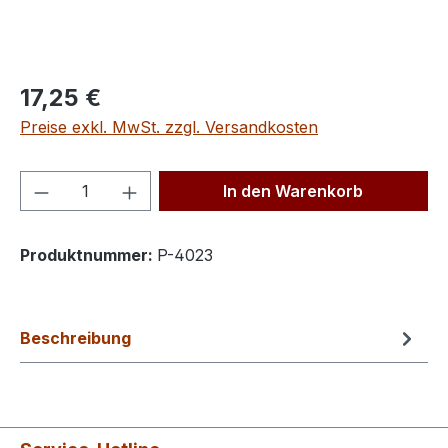
Regulärer Preis:
17,25 €
Preise exkl. MwSt. zzgl. Versandkosten
Produkt Anzahl: Gib den gewünschten We
In den Warenkorb
Produktnummer:
P-4023
Beschreibung