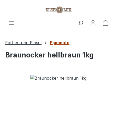
Zum Hauptinhalt springen
Ware
Farben und Pinsel
Pigmente
Braunocker hellbraun 1kg
Bildergalerie überspringen